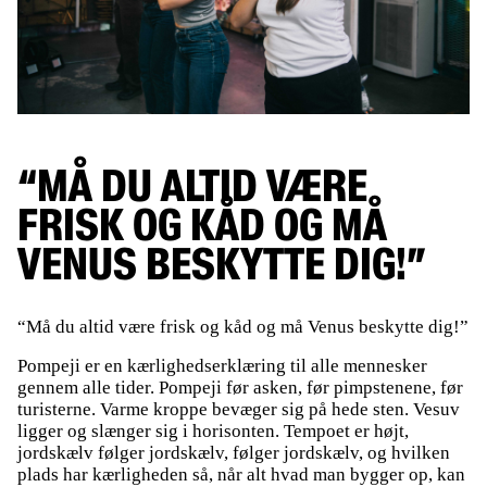
“MÅ DU ALTID VÆRE
FRISK OG KÅD OG MÅ
VENUS BESKYTTE DIG!”
“Må du altid være frisk og kåd og må Venus beskytte dig!”
Pompeji er en kærlighedserklæring til alle mennesker
gennem alle tider. Pompeji før asken, før pimpstenene, før
turisterne. Varme kroppe bevæger sig på hede sten. Vesuv
ligger og slænger sig i horisonten. Tempoet er højt,
jordskælv følger jordskælv, følger jordskælv, og hvilken
plads har kærligheden så, når alt hvad man bygger op, kan